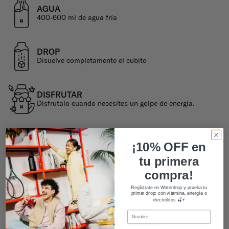
AGUA
400-600 ml de agua fría
DROP
Disuelve completamente el cubito
DISFRUTAR
Disfrutalo cuando necesites un golpe de energía.
¡10% OFF en
tu primera
Reseñas de Clientes
compra!
5.00 de 5
Regístrate en Waterdrop y prueba tu
primer drop: con vitamina, energía o
Basado en 9 reseñas
electrolitos 🍒⚡
9