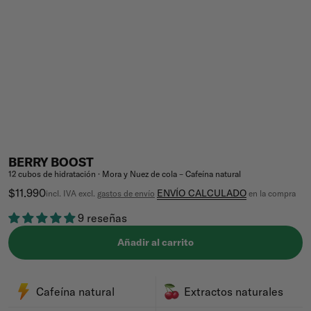
BERRY BOOST
12 cubos de hidratación · Mora y Nuez de cola – Cafeína natural
Precio de venta
$11.990
ENVÍO CALCULADO
incl. IVA excl.
gastos de envío
en la compra
9 reseñas
Añadir al carrito
Cafeína natural
Extractos naturales