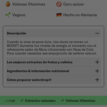
Valiosas Vitaminas
Cero azúcar
Vegano
Hecho en Alemania
Descripción
Cuando la cosa se pone dura, ¡los duros se toman un
BOOST
!
Aumenta tus niveles de energía al momento con el
refrescante sabor de Mora infusionado con Nuez de Cola.
Para cuando necesitas ese empujoncito de cafeína natural.
Los mejores extractos de frutas y cafeína
Ingredientes & información nutricional
Cómo preparar waterdrop®
 natural
Extractos naturales
Valiosas Vitaminas
Ce
1. Cafeína natural