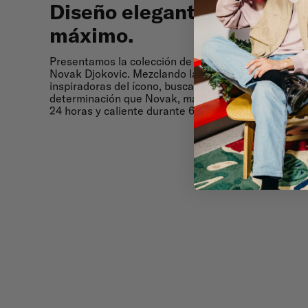
Diseño
elegante,
rendimie
máximo.
Diseño elegante, rendimi
Presentamos la colección de botellas waterdrop® A
Novak Djokovic. Mezclando la practicidad elegante 
inspiradoras del ícono, busca la excelencia con la 
determinación que Novak, manteniendo tu bebida bi
24 horas y caliente durante 6 o 12 horas.