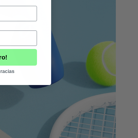
ro!
racias