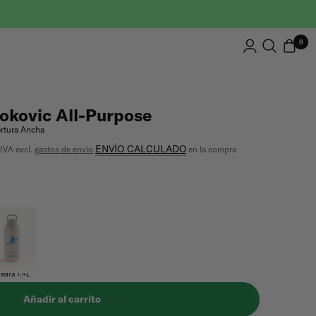
0
okovic All-Purpose
ertura Ancha
ENVÍO CALCULADO
 IVA excl.
gastos de envío
en la compra
ra 1.4L
iedra 1.4L
Añadir al carrito