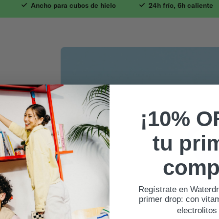
idable. 2. Antiderra
Ancho para cubos de hielo
24h frío, 6h caliente
¡10% O
tu pri
comp
Regístrate en Waterdr
primer drop: con vita
electrolitos