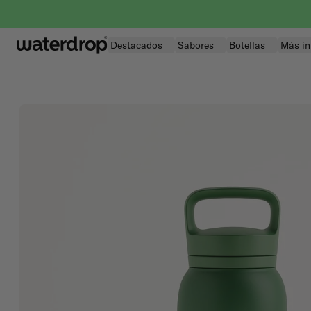
Saltar
al
contenido
Destacados
Sabores
Botellas
Más in